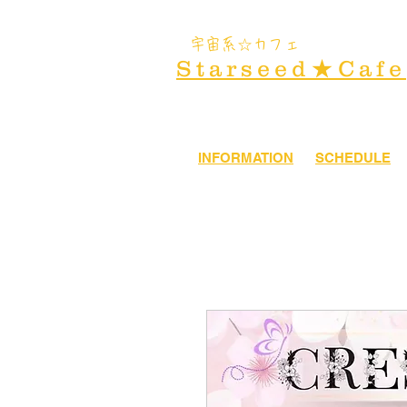
​宇宙系☆カフェ
Starseed★Cafe
INFORMATION
SCHEDULE