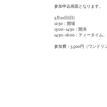
参加申込画面となります。
3月22日(日)
12:30：開場
13:00~14:30：開演
14:30~16:00：ティータイ
参加費：5,500円（ワンドリ
​〒
106-0032
東京都港区六本木
7-5-11
​カサグランデミワビル二階