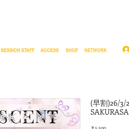
​SESSION STAFF
ACCESS
SHOP
NETWORK
(早割)26/3/2
SAKURA
価
￥5,500