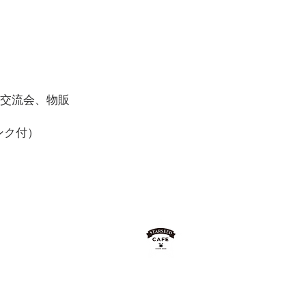
ム、交流会、物販
ンク付）
2020
​SINCE
STARSEED★CAFE