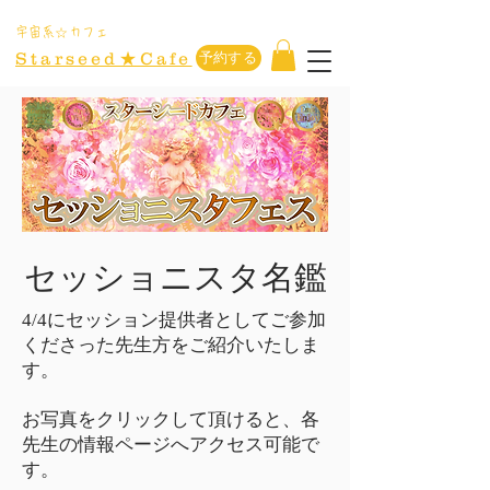
​宇宙系☆カフェ
Starseed★Cafe
予約する
​セッショニスタ名鑑
​4/4にセッション提供者としてご参加
くださった先生方をご紹介いたしま
す。
​お写真をクリックして頂けると、各
先生の情報ページへアクセス可能で
す。