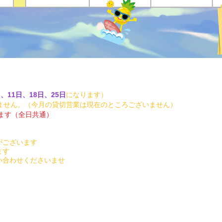
日、11日、18日、25日
になります）​​
ません。（今月の貸切営業は
現在のところございません
）​​
ます（全日共通）​
がございます
ます
い合わせくださいませ
2020
​SINCE
STARSEED★CAFE