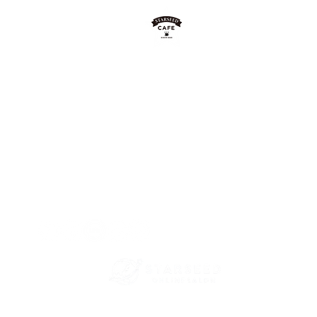
L.O.
17：3
0
）
L.O.
17：30
）
© 2023 created by starseedonlinesalon