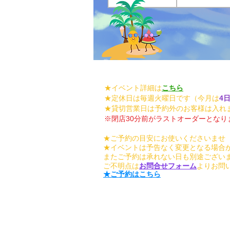
★イベント詳細は
こちら
★定休日は毎週火曜日です（今月は
4
★貸切営業日は予約外のお客様は入れ
※閉店30分前がラストオーダーとなり
★ご予約の目安にお使いくださいませ
★イベントは予告なく変更となる場合
またご予約は承れない日も別途ござい
ご不明点は
お問合せフォーム
よりお問
★ご予約はこちら