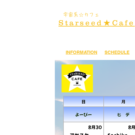
​宇宙系☆カフェ
Starseed★Cafe
INFORMATION
SCHEDULE