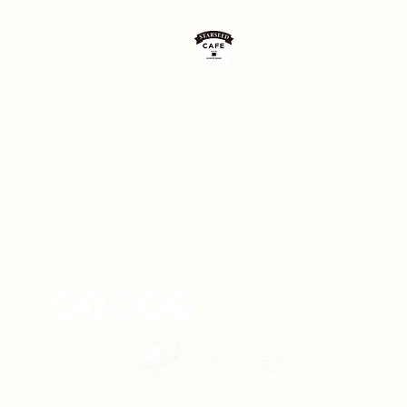
L.O.
17：3
0
）
L.O.
17：30
）
© 2023 created by starseedonlinesalon