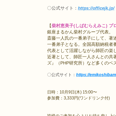
〇公式サイト：
https://officejk.jp/
【
柴村恵美子
(しばむらえみこ)
プ
銀座まるかん柴村グループ代表。
斎藤一人氏の一番弟子にして、著
一番弟子となる。全国高額納税者
代表として活躍しながら師匠の楽
近著として、師匠一人さんとの共
ズ』（PHP研究所）など多くのベ
〇公式サイト：
https://emikoshibamu
日時：10月9日(木) 15:00〜
参加費：3,333円(ワンドリンク付)
皆様のご参加を心よりお待ち申し上