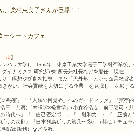
ん、柴村恵美子さんが登場！！
木スターシードカフェ
ィール
】
ジンバラ大学)。 1964年、東京工業大学電子工学科卒業後
ダイナミクス 研究所(株)所長兼社長などを歴任。現在、
わり、瞑想や断食を指導。また「天外塾」という企業経営者
、働きがい、社会貢献を大切にする企業」を発掘し、表彰す
ての秘密』『「人類の目覚め」へのガイドブック』『実存的
井浩三・共著)『幸福学×経営学』(小森谷浩志・前野隆司・共
療の時代へ』『「自己否定感」』『「融和力」』『「正義
『祈りの法則』『日本列島祈りの旅①〜③』（共にナチュ
に明窓出版刊）など多数。