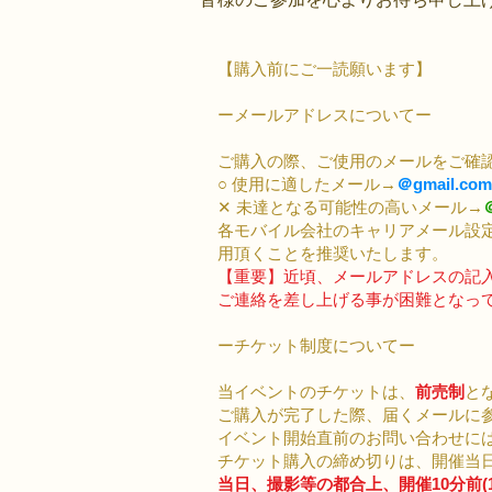
【購入前にご一読願います】
ーメールアドレスについてー
ご購入の際、ご使用のメールをご確
○ 使用に適したメール→
＠gmail.com
✕ 未達となる可能性の高いメール→
各モバイル会社のキャリアメール設
用頂くことを推奨いたします。
【重要】近頃​、メールアドレスの記
ご連絡を差し上げる事が困難となっ
ーチケット制度についてー
当イベントのチケットは、
前売制
と
ご購入が完了した際、届くメールに
イベント開始直前のお問い合わせに
チケット購入の締め切りは、開催当日の
当日、撮影等の都合上、開催10分前(