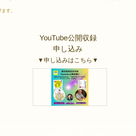
げます。
YouTube公開収録
​申し込
み
​
▼申し込みはこちら▼
2020
​SINCE
STARSEED★CAFE