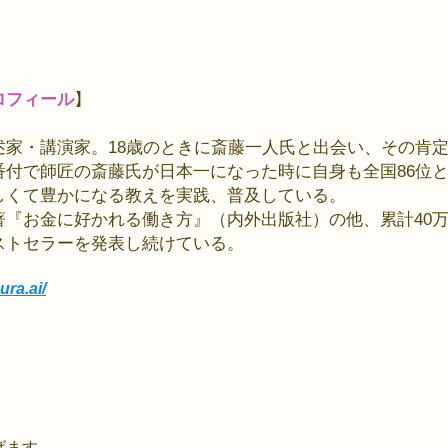
ロフィール
】
述家・講演家。18歳のときに斎藤一人氏と出会い、その肯
番付で師匠の斎藤氏が日本一になった時に自身も全国86位
しくて豊かになる教えを実践、普及している。
著『お金に好かれる働き方』（内外出版社）の他、累計40
ストセラーを発表し続けている。
ra.ai/
げます。