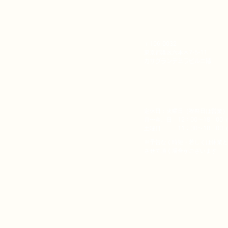
​〒
106-0032
東京都港区六本木
7-5-11
​カサグランデミワビル二階
定休日：火曜日（祝祭日は営業）
​月〜金、日
12：00～18：00
（
土曜日
11：30～18：00
（
※予告なく時短・若しくは休業と
させて頂く場合がございます