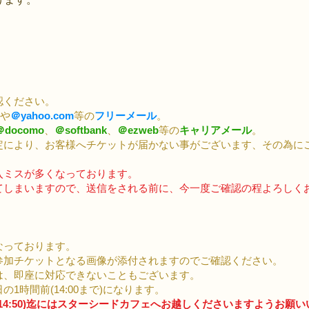
認ください。
や
＠yahoo.com
等の
フリーメール
。
＠docomo
、
＠softbank
、
＠ezweb
等の
キャリアメール
。
定により、お客様へチケットが届かない事がございます、その為に
入ミスが多くなっております。
てしまいますので、送信をされる前に、今一度ご確認の程よろしく
なっております。
参加チケットとなる画像が添付されますのでご確認ください。
は、即座に対応できないこともございます。
1時間前(14:00まで)になります。
14:50)迄にはスターシードカフェへお越しくださいますようお願