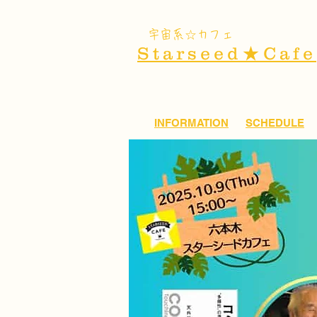
​宇宙系☆カフェ
Starseed★Cafe
INFORMATION
SCHEDULE