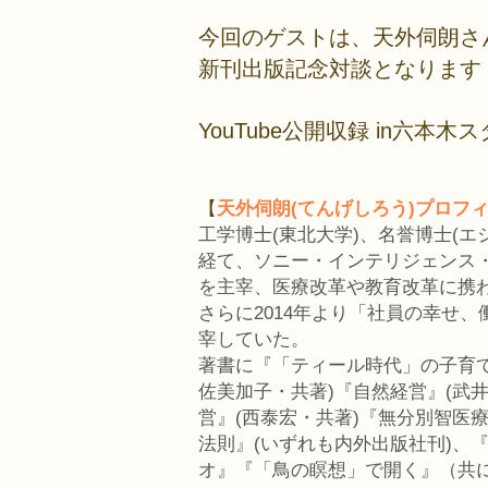
今回のゲストは、天外伺朗さ
​新刊出版記念対談となります
YouTube公開収録 in六本
【
天外伺朗(てんげしろう)プロフ
工学博士(東北大学)、名誉博士(エ
経て、ソニー・インテリジェンス・
を主宰、医療改革や教育改革に携
さらに2014年より「社員の幸せ
宰していた。
著書に『「ティール時代」の子育
佐美加子・共著)『自然経営』(武
営』(西泰宏・共著)『無分別智医
法則』(いずれも内外出版社刊)、
オ』『「鳥の瞑想」で開く』（共