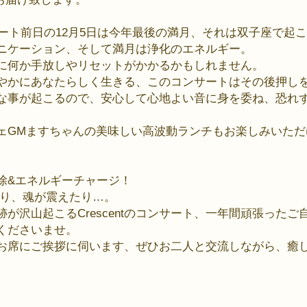
サート前日の12月5日は今年最後の満月、それは双子座で起
ニケーション、そして満月は浄化のエネルギー。
に何か手放しやリセットがかかるかもしれません。
やかにあなたらしく生きる、このコンサートはその後押し
な事が起こるので、安心して心地よい音に身を委ね、恐れ
ェGMますちゃんの美味しい高波動ランチもお楽しみいただ
除&エネルギーチャージ！
たり、魂が震えたり…。
が沢山起こるCrescentのコンサート、一年間頑張った
くださいませ。
皆様のお席にご挨拶に伺います、ぜひお二人と交流しながら、