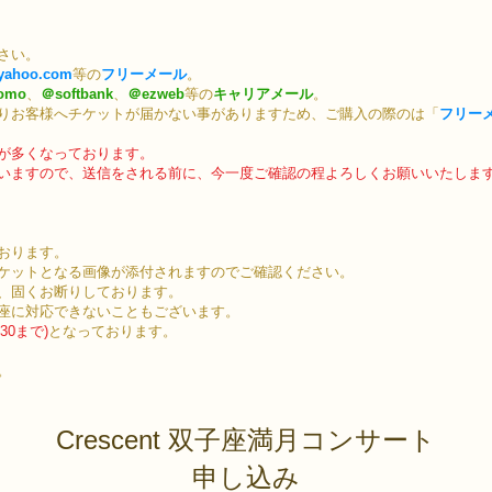
さい。
yahoo.com
等の
フリーメール
。
omo
、
＠softbank
、
＠ezweb
等の
キャリアメール
。
りお客様へチケットが届かない事がありますため、ご購入の際のは「
フリー
スが多くなっております。
いますので、送信をされる前に、今一度ご確認の程よろしくお願いいたしま
おります。
ケットとなる画像が添付されますのでご確認ください。
、固くお断りしております。
座に対応できないこともございます。
30まで)
となっております。
。
Crescent 双子座満月コンサート
​申し込み