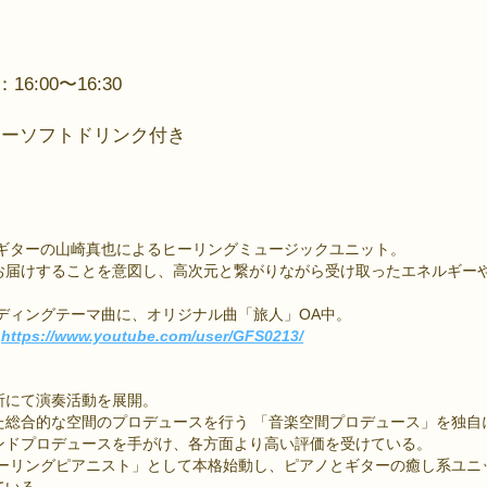
:00〜16:30
フリーソフトドリンク付き
oとギターの山崎真也によるヒーリングミュージックユニット。
お届けすることを意図し、高次元と繋がりながら受け取ったエネルギー
ディングテーマ曲に、オリジナル曲「旅人」OA中。
：
https://www.youtube.com/user/GFS0213/
所にて演奏活動を展開。
た総合的な空間のプロデュースを行う 「音楽空間プロデュース」を独自
ンドプロデュースを手がけ、各方面より高い評価を受けている。
ーリングピアニスト」として本格始動し、ピアノとギターの癒し系ユニット「
ている。