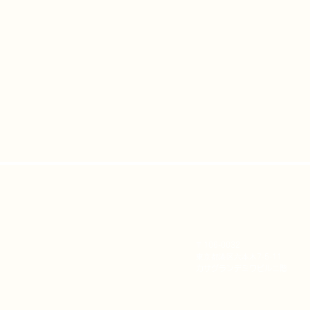
​〒
106-0032
東京都港区六本木
7-5-11
​カサグランデミワビル二階