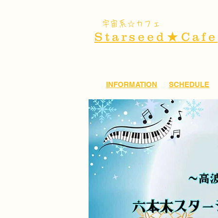
​宇宙系☆カフェ
Starseed★Cafe
INFORMATION
SCHEDULE