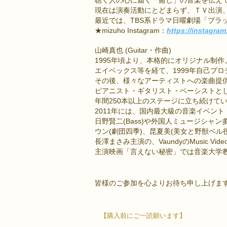
現在は演奏活動にとどまらず、ＴＶ出演
最近では、TBS系ドラマ日曜劇場「ブ
★mizuho Instagram：
https://instagr
山崎真也 (Guitar・作曲)
1995年頃より、本格的にオリジナル制作
エイベックス等を経て、1999年自己プロ
その後、様々なアーティストへの楽曲提
ピアニスト・ギタリスト・ベーシストと
年間250本以上のステージに立ち続けて
2011年には、国内最大級の音楽イベント「S
日野賢二(Bass)や外国人ミュージシャン
ウン(劇団四季)、昆夏美(美女と野獣ベル
長澤まさみ主演の、VaundyのMusic Vi
主演映画「言えない秘密」では音楽大学
皆様のご参加を心よりお待ち申し上げま
【購入前にご一読願います】