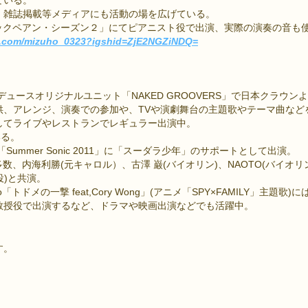
、雑誌掲載等メディアにも活動の場を広げている。
ラックペアン・シーズン２」にてピアニスト役で出演、実際の演奏の音も
am.com/mizuho_0323?igshid=ZjE2NGZiNDQ=
。
デュースオリジナルユニット「NAKED GROOVERS」で日本クラウ
供、アレンジ、演奏での参加や、TVや演劇舞台の主題歌やテーマ曲など
してライブやレストランでレギュラー出演中。
いる。
ummer Sonic 2011」に「スーダラ少年」のサポートとして出演。
多数、内海利勝(元キャロル）、古澤 巌(バイオリン)、NAOTO(バイオリ
役)と共演。
deo「トドメの一撃 feat,Cory Wong」(アニメ「SPY×FAMILY」
教授役で出演するなど、ドラマや映画出演などでも活躍中。
す。