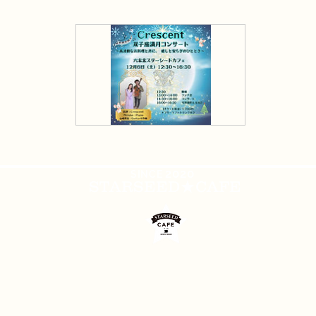
2020
​SINCE
STARSEED★CAFE