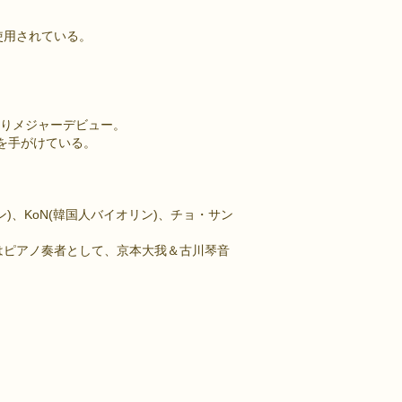
使用されている。
ンよりメジャーデビュー。
を手がけている。
ン)、KoN(韓国人バイオリン)、チョ・サン
主題歌)にはピアノ奏者として、京本大我＆古川琴音