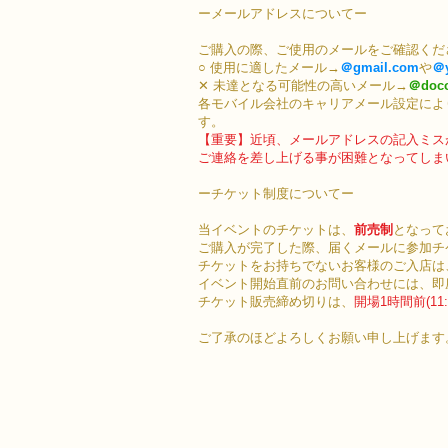
ーメールアドレスについてー
ご購入の際、ご使用のメールをご確認くだ
○ 使用に適したメール→
＠gmail.com
や
＠
✕ 未達となる可能性の高いメール→
＠doc
各モバイル会社のキャリアメール設定によ
す。
【重要】近頃​、メールアドレスの記入ミ
ご連絡を差し上げる事が困難となってしま
ーチケット制度についてー
当イベントのチケットは、
前売制
となって
ご購入が完了した際、届くメールに参加チ
チケットをお持ちでないお客様のご入店は
イベント開始直前のお問い合わせには、即
​チケット販売締め切りは、
開場1時間前(11:
ご了承のほどよろしくお願い申し上げます