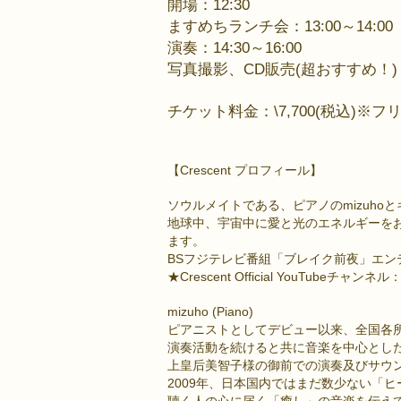
開場：12:30
ますめちランチ会：13:00～14:00
演奏：14:30～16:00
写真撮影、CD販売(超おすすめ！)：16
チケット料金：\7,700(税込)※
【Crescent プロフィール】
ソウルメイトである、ピアノのmizuh
地球中、宇宙中に愛と光のエネルギーを
ます。
BSフジテレビ番組「ブレイク前夜」エン
★Crescent Official YouTubeチャンネル
mizuho (Piano)
ピアニストとしてデビュー以来、全国各
演奏活動を続けると共に音楽を中心とし
上皇后美智子様の御前での演奏及びサウ
2009年、日本国内ではまだ数少ない「ヒ
聴く人の心に届く「癒し」の音楽を伝え