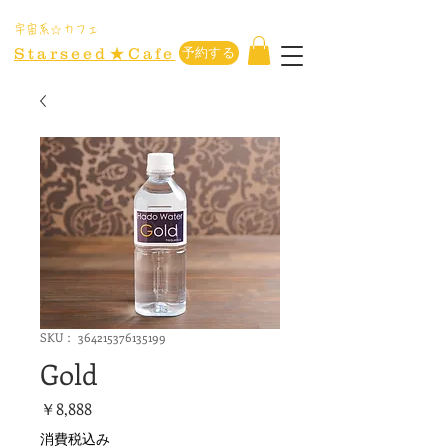
​宇宙系☆カフェ
Starseed★Cafe
予約する
SKU： 364215376135199
Gold
価
￥8,888
格
消費税込み