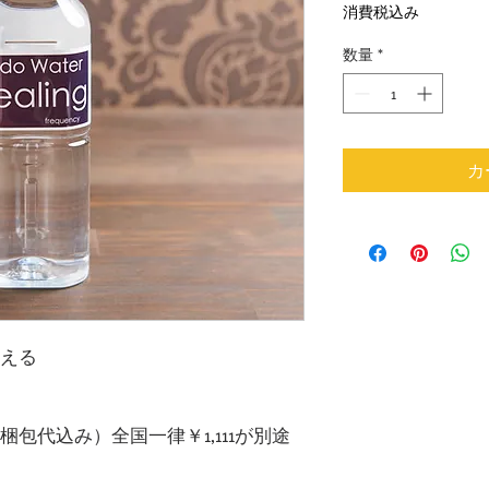
格
消費税込み
数量
*
カ
える
包代込み）全国一律￥1,111が別途