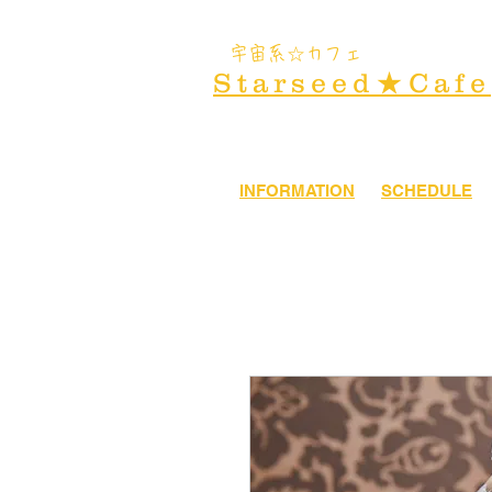
​宇宙系☆カフェ
Starseed★Cafe
INFORMATION
SCHEDULE