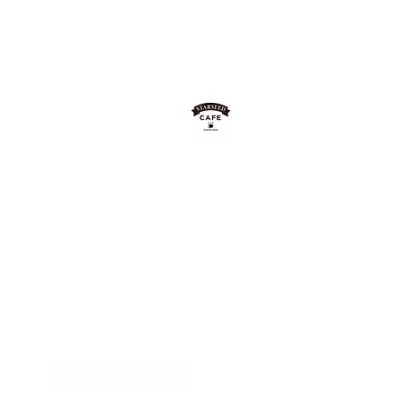
2020
​SINCE
STARSEED★CAFE
L.O.
17：3
0
）
L.O.
17：30
）